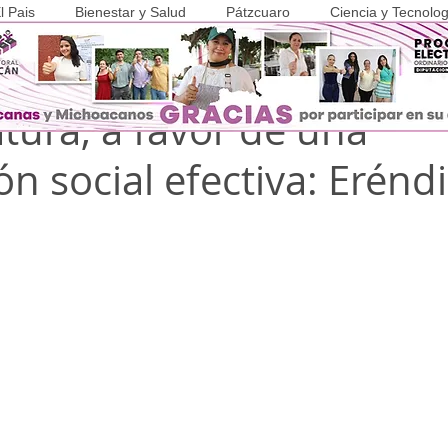
l Pais
Bienestar y Salud
Pátzcuaro
Ciencia y Tecnolog
 2023
1 min de lectura
COVID-19
atura, a favor de una
ón social efectiva: Erénd