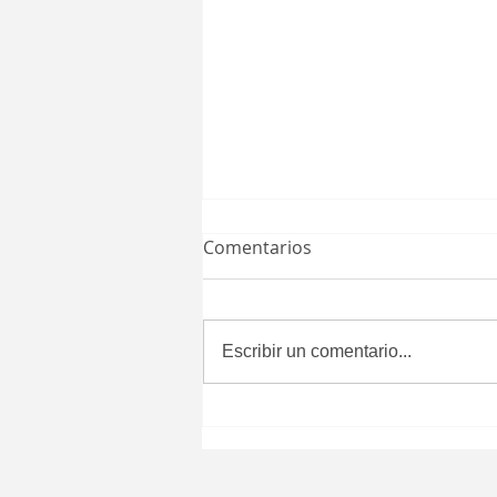
Comentarios
Escribir un comentario...
Aprueba Congreso del
Estado que certificados de
defunción se expidan