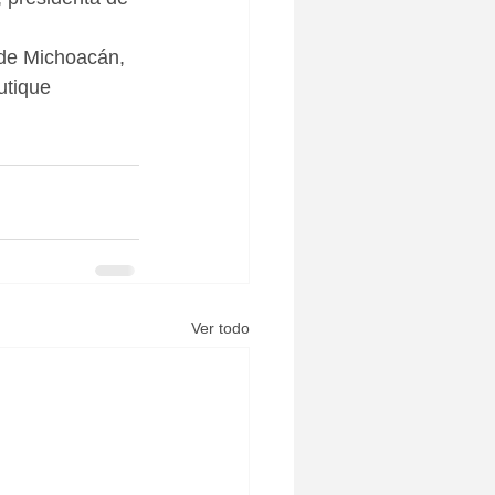
 de Michoacán, 
utique 
Ver todo