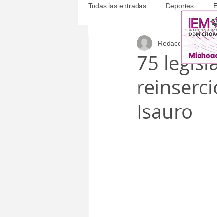
Todas las entradas
Deportes
E
Redacción
25 ene
Michoacán
Municipales
75 legisl
reinserci
Isauro