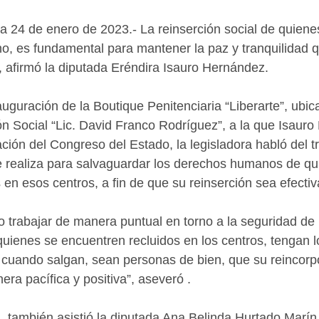
a 24 de enero de 2023.- La reinserción social de quiene
o, es fundamental para mantener la paz y tranquilidad 
, afirmó la diputada Eréndira Isauro Hernández.
uguración de la Boutique Penitenciaria “Liberarte”, ubic
n Social “Lic. David Franco Rodríguez”, a la que Isaur
ción del Congreso del Estado, la legisladora habló del t
e realiza para salvaguardar los derechos humanos de qu
 en esos centros, a fin de que su reinserción sea efectiv
o trabajar de manera puntual en torno a la seguridad de l
ienes se encuentren recluidos en los centros, tengan 
cuando salgan, sean personas de bien, que su reincorpo
ra pacífica y positiva”, aseveró .
, también asistió la diputada Ana Belinda Hurtado Marín,