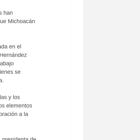
s han 
que Michoacán 
ada en el 
o Hernández 
rabajo 
ienes se 
a.
as y los 
los elementos 
ración a la 
 presidenta de 