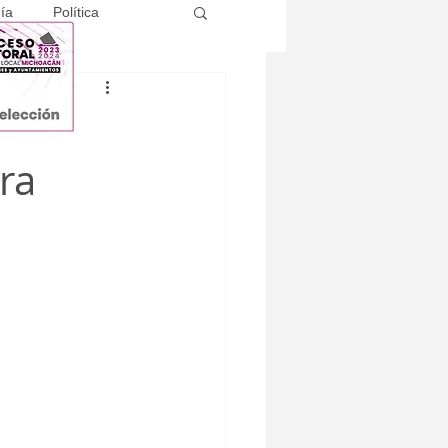
ía
Política
ira