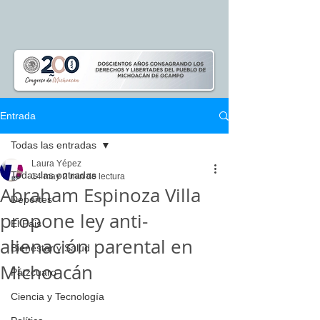
Entrada
Todas las entradas
Laura Yépez
Todas las entradas
14 may
2 min de lectura
Abraham Espinoza Villa
Deportes
propone ley anti-
El Pais
alienación parental en
Bienestar y Salud
Michoacán
Pátzcuaro
Ciencia y Tecnología