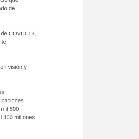
ció que 
ado de 
ia de COVID-19, 
te 
on visión y 
as 
nicaciones 
 mil 500 
l 400 millones 