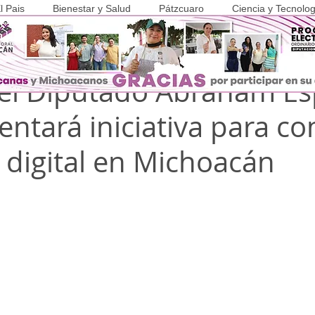
l Pais
Bienestar y Salud
Pátzcuaro
Ciencia y Tecnolog
y 2025
2 min de lectura
COVID-19
el Diputado Abraham Es
entará iniciativa para c
e digital en Michoacán