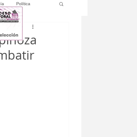
ía
Política
pinoza
ombatir