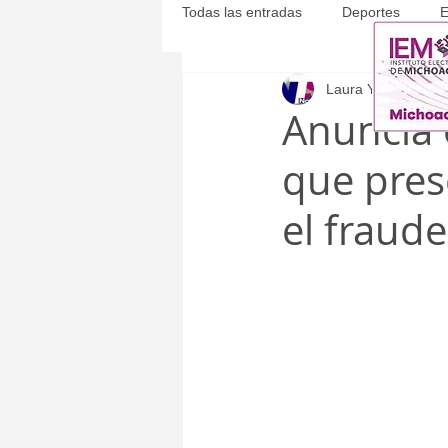
Todas las entradas
Deportes
E
Laura Yépez
2 ma
Michoacán
Municipales
Anuncia 
que pres
el fraud