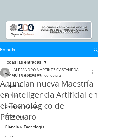
Entrada
Todas las entradas
ALEJANDRO MARTÍNEZ CASTAÑEDA
Todas las entradas
17 dic 2025
2 min de lectura
Anuncian nueva Maestría
Deportes
en Inteligencia Artificial en
El Pais
el Tecnológico de
Bienestar y Salud
Pátzcuaro
Pátzcuaro
Ciencia y Tecnología