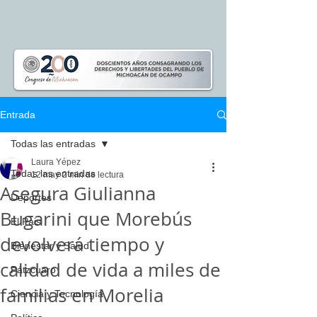
Entrada
Todas las entradas
Laura Yépez
Todas las entradas
12 may
2 min de lectura
Asegura Giulianna
Deportes
Bugarini que Morebús
El Pais
devolverá tiempo y
Bienestar y Salud
calidad de vida a miles de
Pátzcuaro
familias en Morelia
Ciencia y Tecnología