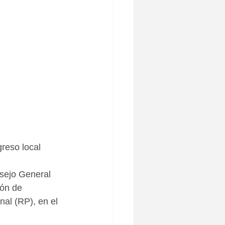
greso local
sejo General 
ión de 
al (RP), en el 