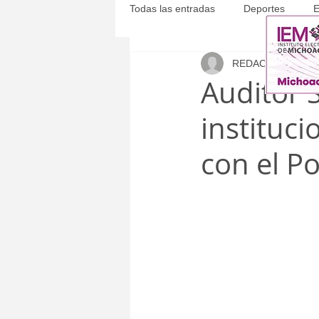
Todas las entradas
Deportes
E
REDACCIÓN
26 n
Michoacán
Municipales
Auditor 
instituci
con el Po