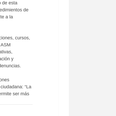
 de esta 
cedimientos de 
e a la 
ciones, cursos, 
a ASM 
tivas, 
ación y 
denuncias.
iones 
a ciudadana: “La 
ermite ser más 