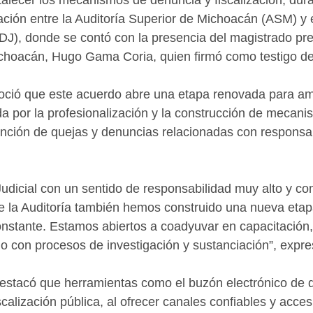
talecer los mecanismos de denuncia y fiscalización, duran
ción entre la Auditoría Superior de Michoacán (ASM) y e
(TDJ), donde se contó con la presencia del magistrado pre
ichoacán, Hugo Gama Coria, quien firmó como testigo de
oció que este acuerdo abre una etapa renovada para a
da por la profesionalización y la construcción de mecan
tención de quejas y denuncias relacionadas con responsa
udicial con un sentido de responsabilidad muy alto y c
e la Auditoría también hemos construido una nueva etap
onstante. Estamos abiertos a coadyuvar en capacitación, 
do con procesos de investigación y sustanciación”, expre
destacó que herramientas como el buzón electrónico de 
scalización pública, al ofrecer canales confiables y acce