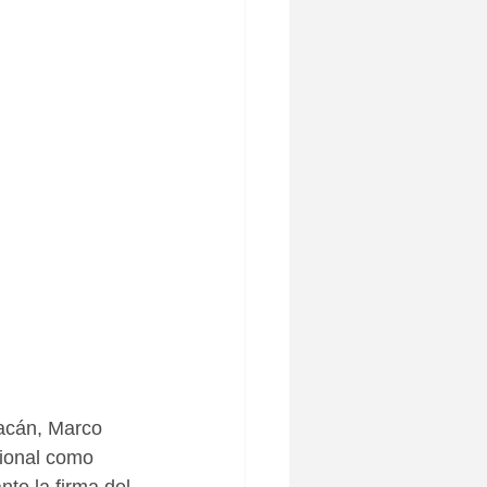
acán, Marco 
cional como 