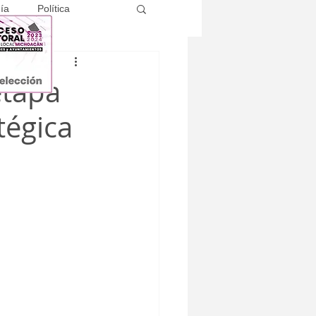
ía
Política
etapa
tégica