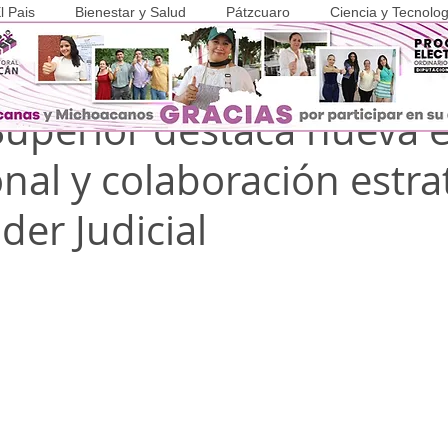
l Pais
Bienestar y Salud
Pátzcuaro
Ciencia y Tecnolog
ov 2025
2 min de lectura
COVID-19
Superior destaca nueva 
onal y colaboración estra
der Judicial