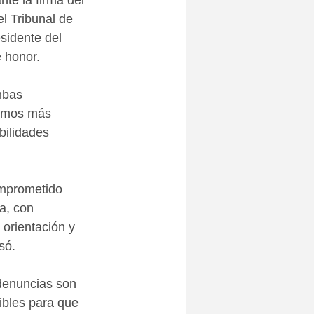
te la firma del 
l Tribunal de 
sidente del 
 honor.
mbas 
ismos más 
bilidades 
omprometido 
a, con 
orientación y 
só.
denuncias son 
sibles para que 