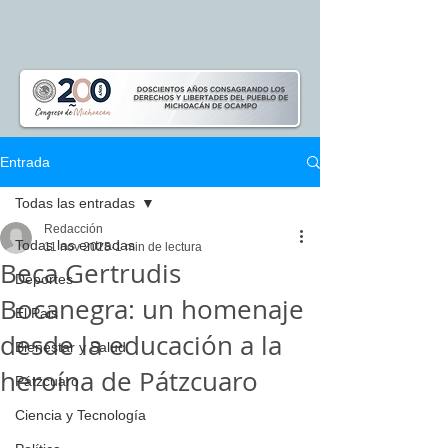
Entrada
Todas las entradas
Redacción
Todas las entradas
11 nov 2025
1 min de lectura
Beca Gertrudis
Deportes
Bocanegra: un homenaje
El Pais
desde la educación a la
Bienestar y Salud
heroína de Pátzcuaro
Pátzcuaro
Ciencia y Tecnología