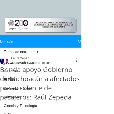
Entrada
Todas las entradas
Laura Yépez
Todas las entradas
22 nov 2025
1 min de lectura
Brinda apoyo Gobierno
Deportes
de Michoacán a afectados
El Pais
por accidente de
Bienestar y Salud
pasajeros: Raúl Zepeda
Pátzcuaro
Ciencia y Tecnología