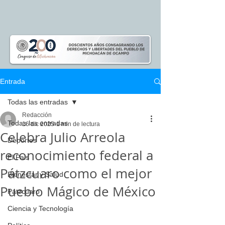
Entrada
Todas las entradas
Redacción
Todas las entradas
16 dic 2025
1 min de lectura
Celebra Julio Arreola
Deportes
reconocimiento federal a
El Pais
Pátzcuaro como el mejor
Bienestar y Salud
Pueblo Mágico de México
Pátzcuaro
Ciencia y Tecnología