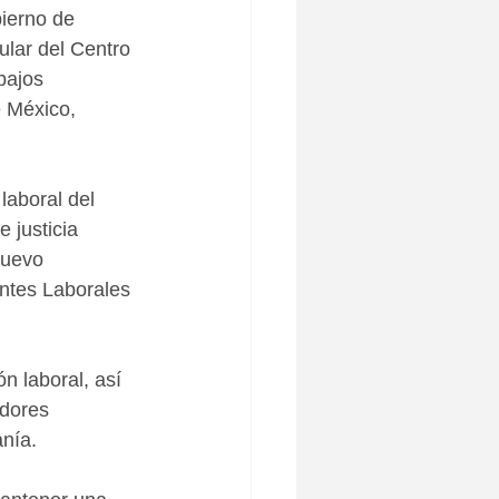
ierno de 
lar del Centro 
bajos 
e México, 
laboral del 
 justicia 
nuevo 
ntes Laborales 
n laboral, así 
dores 
nía.