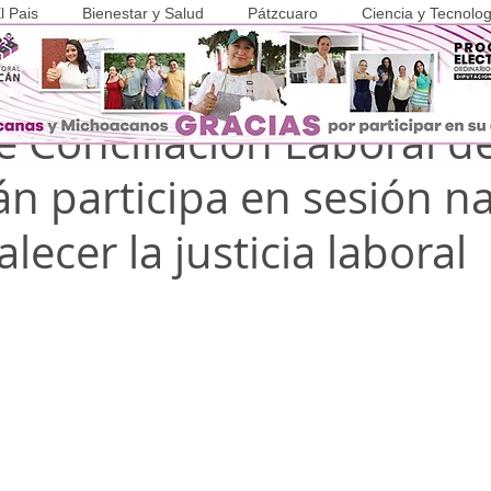
l Pais
Bienestar y Salud
Pátzcuaro
Ciencia y Tecnolog
y
1 min de lectura
COVID-19
e Conciliación Laboral d
n participa en sesión na
alecer la justicia laboral