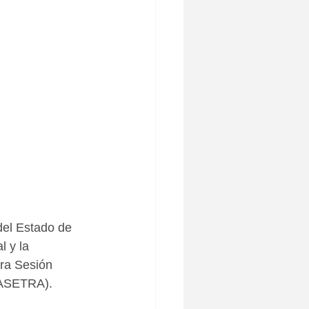
del Estado de 
 y la 
era Sesión 
NASETRA).