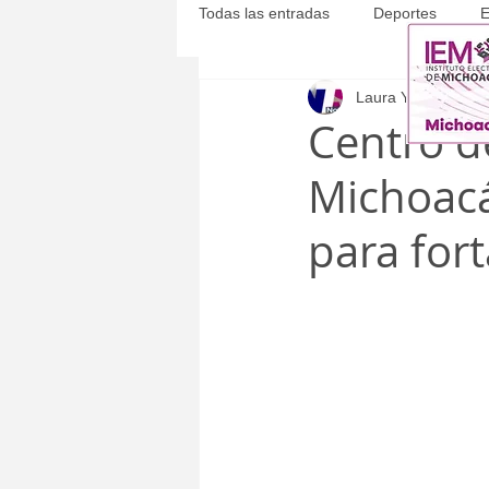
Todas las entradas
Deportes
E
Laura Yépez
9 ma
Michoacán
Municipales
Centro d
Michoacá
para fort