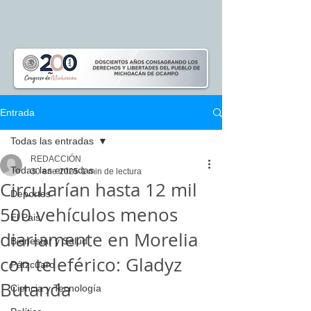
Entrada
Todas las entradas
REDACCIÓN
Todas las entradas
30 ene 2025
1 min de lectura
Circularían hasta 12 mil
Deportes
500 vehículos menos
El Pais
diariamente en Morelia
Bienestar y Salud
con teleférico: Gladyz
Pátzcuaro
Butanda
Ciencia y Tecnología