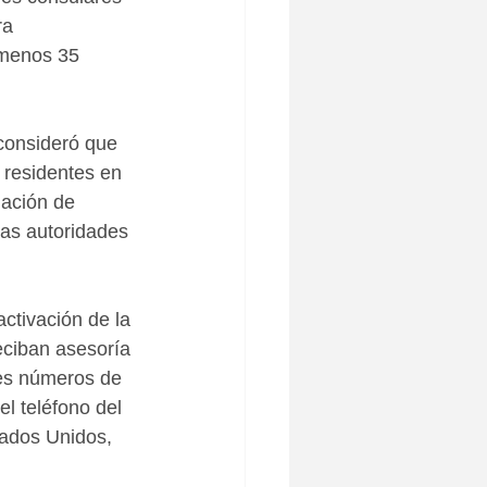
ra 
 menos 35 
consideró que 
 residentes en 
uación de 
las autoridades 
ctivación de la 
eciban asesoría 
tes números de 
l teléfono del 
ados Unidos, 