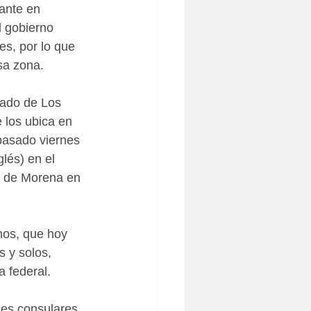
ante en 
l gobierno 
s, por lo que 
sa zona. 
dado de Los 
 los ubica en 
pasado viernes 
lés) en el 
o de Morena en 
nos, que hoy 
 y solos, 
 federal. 
des consulares 