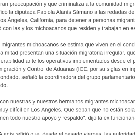
an preocupación y que criminaliza a la comunidad migr
ficó la diputada Fabiola Alanís Sámano a las redadas de
s Ángeles, California, para detener a personas migrante
d con las y los michoacanos que residen y trabajan en e
l migrantes michoacanos se estima que viven en el con
a mitad presentan una situación migratoria irregular, que
nerabilidad ante los operativos implementados desde el 
migración y Control de Aduanas (ICE, por su siglas en ing
condado, señaló la coordinadora del grupo parlamentari
do. 
d con nuestras y nuestros hermanos migrantes michoaca
y difícil en Los Ángeles. Que sepan que no están solas
en todo nuestro apoyo y respaldo”, dijo la ex funcionaria
Alanís refirió que, desde el pasado viernes, las autorida