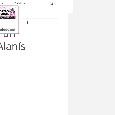
ía
Política
 un
Alanís