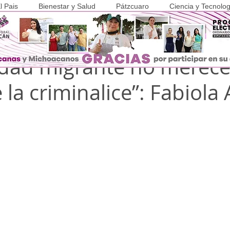
l Pais
Bienestar y Salud
Pátzcuaro
Ciencia y Tecnolog
025
2 min de lectura
COVID-19
dad migrante no merece
 la criminalice”: Fabiola 