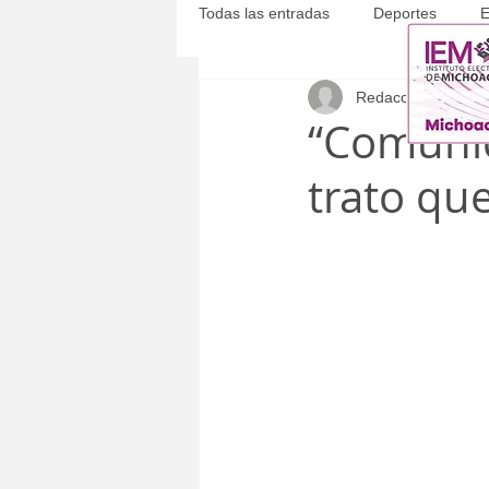
Todas las entradas
Deportes
E
Redacción
8 jun 2
Michoacán
Municipales
“Comuni
trato que