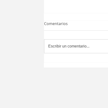
Comentarios
Escribir un comentario...
Aprueba Congreso del
Estado que certificados de
defunción se expidan
después de seis meses