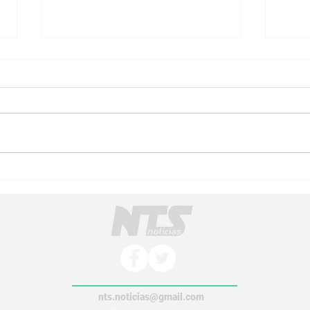
Municipios de Michoacán:
Feri
el reto de pasar del impulso
Werm
inicial al fortalecimiento del
lo or
cooperativismo
conv
nts.noticias@gmail.com