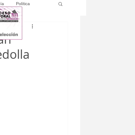
ía
Política
án
edolla