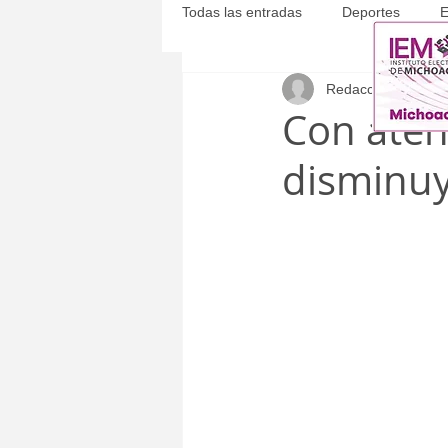
Todas las entradas
Deportes
E
Redacción
24 mar
Michoacán
Municipales
Con aten
disminuy