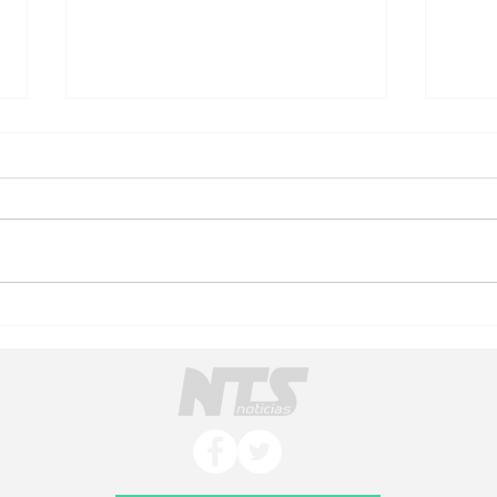
Municipios de Michoacán:
Feri
el reto de pasar del impulso
Werm
inicial al fortalecimiento del
lo or
cooperativismo
conv