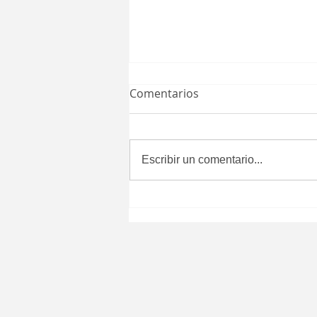
Comentarios
Escribir un comentario...
Aprueba Congreso del
Estado que certificados de
defunción se expidan
después de seis meses