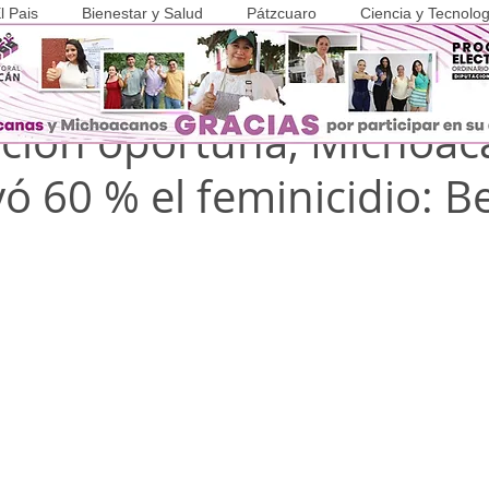
l Pais
Bienestar y Salud
Pátzcuaro
Ciencia y Tecnolog
 2025
1 min de lectura
COVID-19
ción oportuna, Michoac
ó 60 % el feminicidio: B