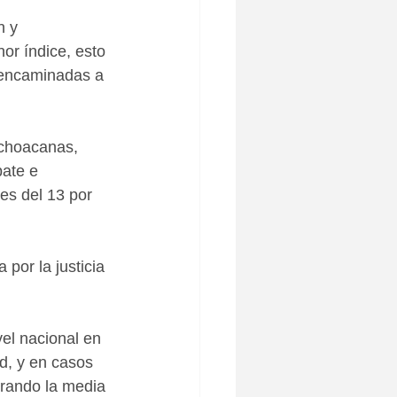
n y 
or índice, esto 
 encaminadas a 
ichoacanas, 
ate e 
 es del 13 por 
por la justicia 
el nacional en 
d, y en casos 
erando la media 