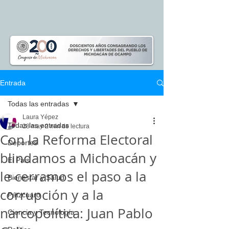
Entrada
Todas las entradas
Laura Yépez
Todas las entradas
28 may
2 min de lectura
Con la Reforma Electoral
Deportes
blindamos a Michoacán y
El Pais
le cerramos el paso a la
Bienestar y Salud
corrupción y a la
Pátzcuaro
narcopolítica: Juan Pablo
Ciencia y Tecnología