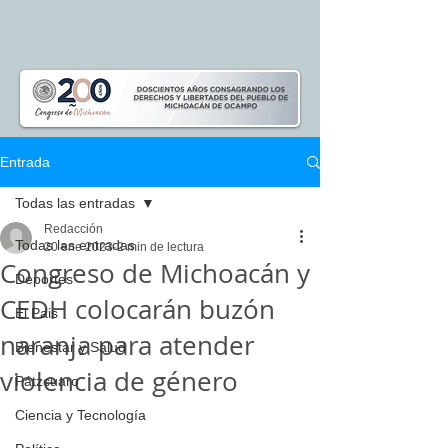
Entrada
Todas las entradas
Redacción
Todas las entradas
20 ene 2023
2 min de lectura
Congreso de Michoacán y
Deportes
CEDH colocarán buzón
El Pais
naranja para atender
Bienestar y Salud
violencia de género
Pátzcuaro
Ciencia y Tecnología