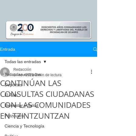
Entrada
Todas las entradas
Redacción
Todas las entradas
14 nov 2021
2 min de lectura
CONTINÚAN LAS
Deportes
CONSULTAS CIUDADANAS
El Pais
CON LAS COMUNIDADES
Bienestar y Salud
EN TZINTZUNTZAN
Pátzcuaro
Ciencia y Tecnología