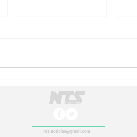
Gobierno Municipal atiende
La A
deslave en Opopeo bajo la
Mich
supervisión de la Presidenta
en T
Dayana Pérez
fort
nts.noticias@gmail.com