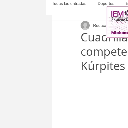
Todas las entradas
Deportes
E
Redacción
10 ene
Michoacán
Municipales
Cuadrill
competen
Kúrpites