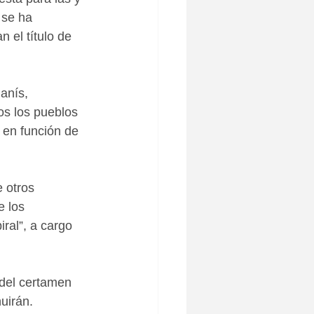
 se ha 
 el título de 
anís, 
os los pueblos 
 en función de 
 otros 
e los 
ral”, a cargo 
del certamen 
uirán.