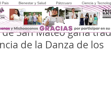
l Pais
Bienestar y Salud
Pátzcuaro
Ciencia y Tecnolog
 2023
1 min de lectura
COVID-19
a de San Mateo gana trad
cia de la Danza de los