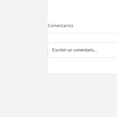
Comentarios
Escribir un comentario...
A cinco días del TunaFest
Internacional 2025, Quiroga
se prepara para llenarse de
alegría y cultura