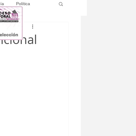
ía
Política
icional