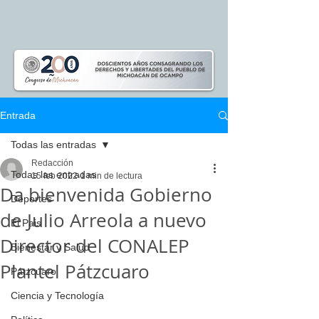
Entrada
Todas las entradas
Redacción
Todas las entradas
15 feb 2022
1 min de lectura
Da bienvenida Gobierno
Deportes
de Julio Arreola a nuevo
El Pais
Director del CONALEP
Bienestar y Salud
Plantel Pátzcuaro
Pátzcuaro
Ciencia y Tecnología