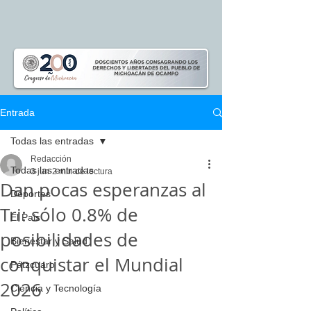
Entrada
Todas las entradas
Redacción
Todas las entradas
3 jun
2 min de lectura
Dan pocas esperanzas al
Deportes
Tri: sólo 0.8% de
El Pais
posibilidades de
Bienestar y Salud
conquistar el Mundial
Pátzcuaro
2026
Ciencia y Tecnología