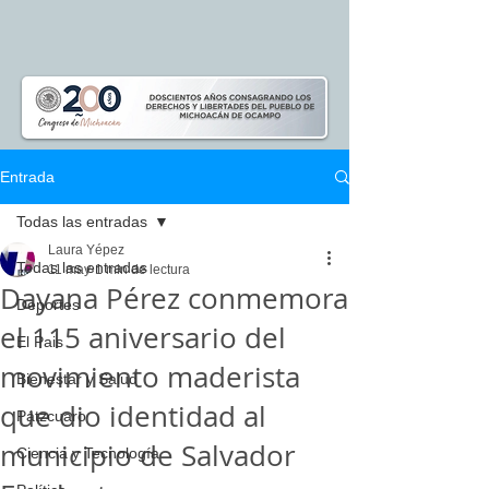
Entrada
Todas las entradas
Laura Yépez
Todas las entradas
11 may
1 min de lectura
Dayana Pérez conmemora
Deportes
el 115 aniversario del
El Pais
movimiento maderista
Bienestar y Salud
que dio identidad al
Pátzcuaro
municipio de Salvador
Ciencia y Tecnología