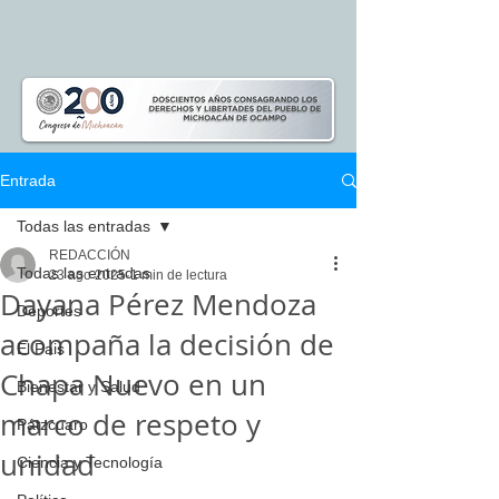
Entrada
Todas las entradas
REDACCIÓN
Todas las entradas
23 ago 2025
1 min de lectura
Dayana Pérez Mendoza
Deportes
acompaña la decisión de
El Pais
Chapa Nuevo en un
Bienestar y Salud
marco de respeto y
Pátzcuaro
unidad
Ciencia y Tecnología