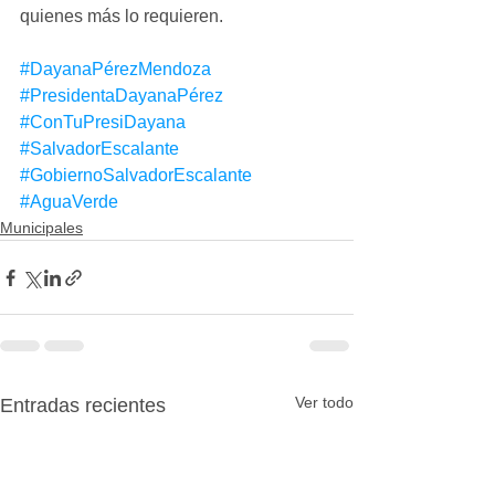
quienes más lo requieren.
#DayanaPérezMendoza
#PresidentaDayanaPérez
#ConTuPresiDayana
#SalvadorEscalante
#GobiernoSalvadorEscalante
#AguaVerde
Municipales
Ver todo
Entradas recientes