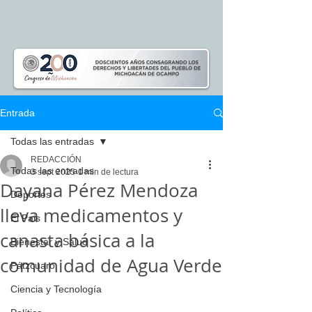
Entrada
Todas las entradas
REDACCIÓN
Todas las entradas
3 sept 2025
1 min de lectura
Dayana Pérez Mendoza
Deportes
lleva medicamentos y
El Pais
canasta básica a la
Bienestar y Salud
comunidad de Agua Verde
Pátzcuaro
Ciencia y Tecnología