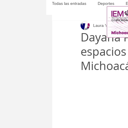
Todas las entradas
Deportes
E
Laura Yépez
19 m
Michoacán
Municipales
Dayana 
espacios
Michoacá