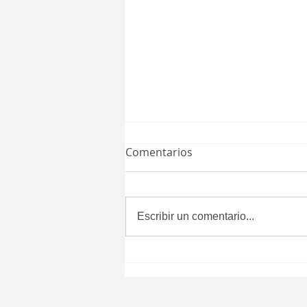
Comentarios
Escribir un comentario...
EE. UU. reanudará
exportación de aguacate a
partir de mañana 8 de
agosto: Bedolla