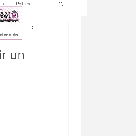
ía
Política
e
ir un