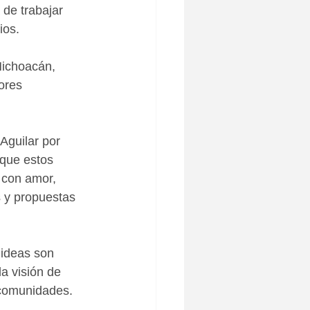
 de trabajar 
ios.
Michoacán, 
ores 
Aguilar por 
 que estos 
 con amor, 
s y propuestas 
 ideas son 
a visión de 
s comunidades.