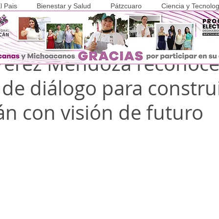
l Pais
Bienestar y Salud
Pátzcuaro
Ciencia y Tecnolog
ay
1 min de lectura
COVID-19
Pérez Mendoza reconoc
 de diálogo para constru
n con visión de futuro