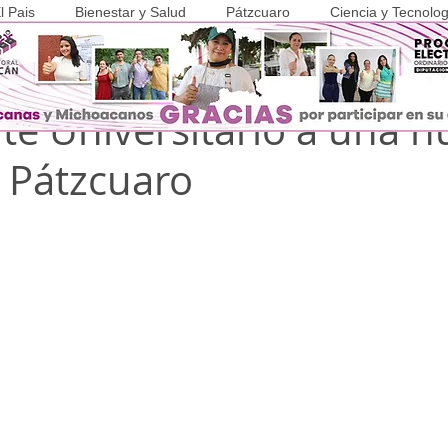
l Pais
Bienestar y Salud
Pátzcuaro
Ciencia y Tecnolog
 2023
2 min de lectura
COVID-19
te Universitario a una n
e Pátzcuaro