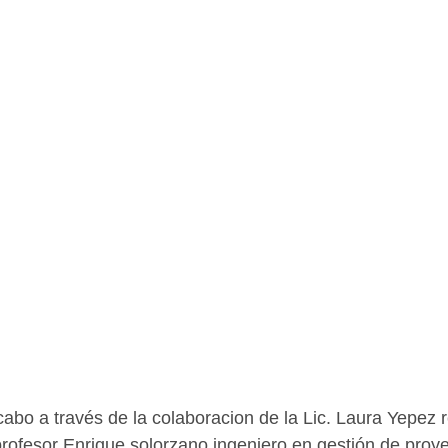
 cabo a través de la colaboracion de la Lic. Laura Yepez 
profesor Enrique solorzano ingeniero en gestión de proy