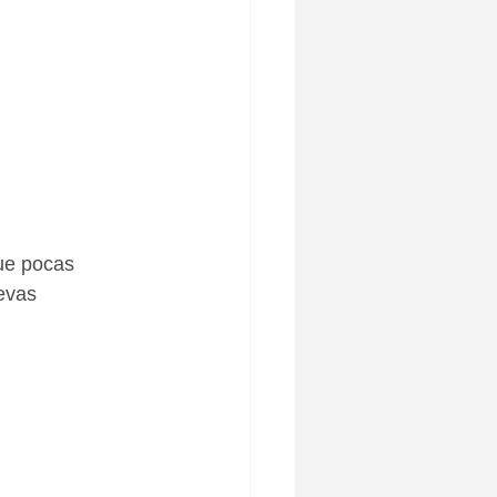
ue pocas 
evas 