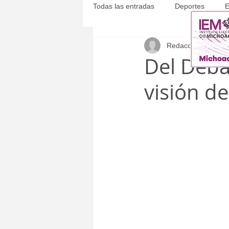
Todas las entradas
Deportes
E
Redacción
19 nov
Michoacán
Municipales
Del Deba
visión d