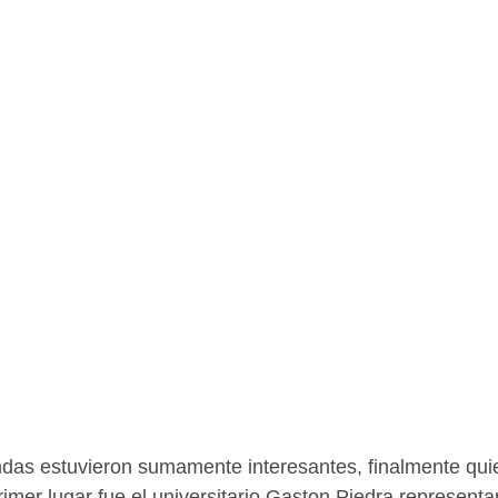
das estuvieron sumamente interesantes, finalmente quie
imer lugar fue el universitario Gaston Piedra represent