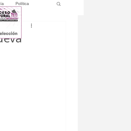
ía
Política
ueva