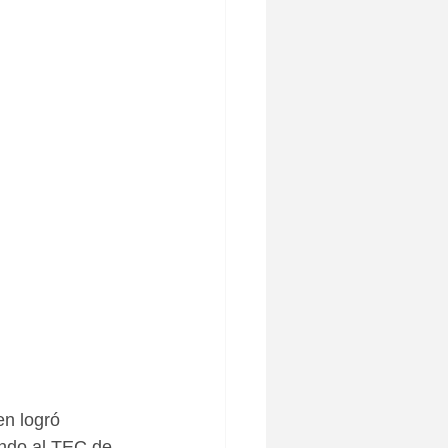
n logró 
ando al TEC de 