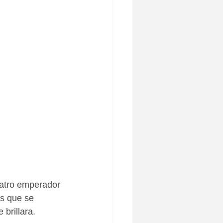
teatro emperador 
es que se 
 brillara.