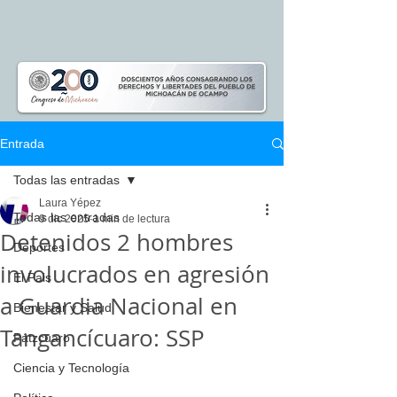
Entrada
Todas las entradas
Laura Yépez
Todas las entradas
9 dic 2025
1 min de lectura
Detenidos 2 hombres
Deportes
involucrados en agresión
El Pais
a Guardia Nacional en
Bienestar y Salud
Tangancícuaro: SSP
Pátzcuaro
Ciencia y Tecnología