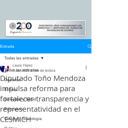
Entrada
Todas las entradas
Laura Yépez
Todas las entradas
7 abr 2025
2 min de lectura
Diputado Toño Mendoza
Deportes
impulsa reforma para
El Pais
fortalecer transparencia y
Bienestar y Salud
representatividad en el
Pátzcuaro
CESMICH
Ciencia y Tecnología