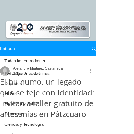
Entrada
Todas las entradas
Alejandro Martínez Castañeda
Todas las entradas
29 jun
2 min de lectura
El huinumo, un legado
Deportes
que se teje con identidad:
El Pais
invitan a taller gratuito de
Bienestar y Salud
artesanías en Pátzcuaro
Pátzcuaro
Ciencia y Tecnología