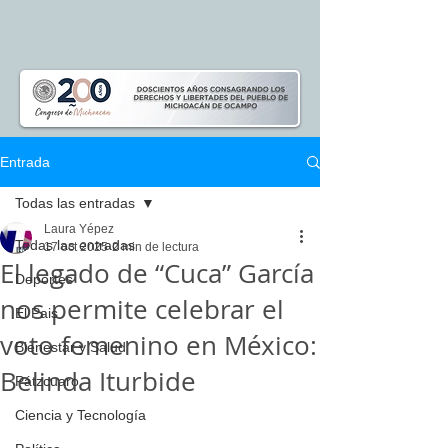
Entrada
Todas las entradas
Laura Yépez
Todas las entradas
17 oct 2025
2 min de lectura
El legado de “Cuca” García
Deportes
nos permite celebrar el
El Pais
voto femenino en México:
Bienestar y Salud
Belinda Iturbide
Pátzcuaro
Ciencia y Tecnología