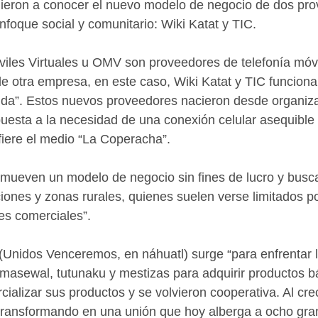
dieron a conocer el nuevo modelo de negocio de dos pr
nfoque social y comunitario: Wiki Katat y TIC. 
iles Virtuales u OMV son proveedores de telefonía móvi
 de otra empresa, en este caso, Wiki Katat y TIC funcion
tida”. Estos nuevos proveedores nacieron desde organiz
uesta a la necesidad de una conexión celular asequible
efiere el medio “La Coperacha”.
omueven un modelo de negocio sin fines de lucro y busca
iones y zonas rurales, quienes suelen verse limitados por
es comerciales”.
(Unidos Venceremos, en náhuatl) surge “para enfrentar la
masewal, tutunaku y mestizas para adquirir productos b
alizar sus productos y se volvieron cooperativa. Al crec
 transformando en una unión que hoy alberga a ocho gra