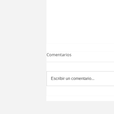
Comentarios
Escribir un comentario...
Aprueba Congreso del
Estado que certificados de
defunción se expidan
después de seis meses