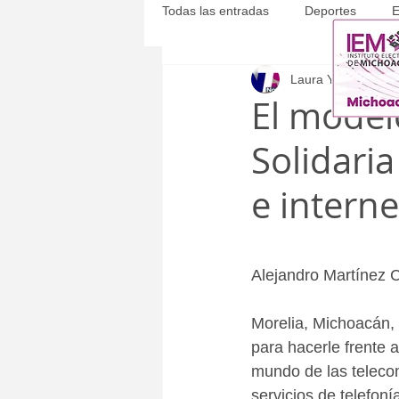
Todas las entradas
Deportes
E
Laura Yépez
24 fe
Michoacán
Municipales
El model
Solidaria
e interne
Alejandro Martínez 
Morelia, Michoacán, 
para hacerle frente 
mundo de las teleco
servicios de telefonía