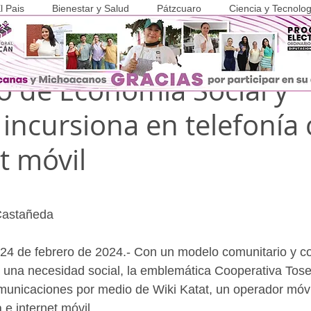
l Pais
Bienestar y Salud
Pátzcuaro
Ciencia y Tecnolog
b 2024
2 min de lectura
COVID-19
o de Economía Social y
 incursiona en telefonía 
t móvil
Castañeda
24 de febrero de 2024.- Con un modelo comunitario y coo
a una necesidad social, la emblemática Cooperativa Tose
municaciones por medio de Wiki Katat, un operador móvi
 e internet móvil.