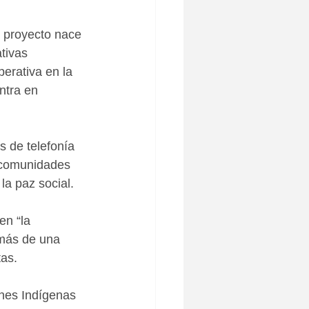
e proyecto nace 
tivas 
erativa en la 
ntra en 
s de telefonía 
y comunidades 
la paz social.
n “la 
 más de una 
tas.
nes Indígenas 