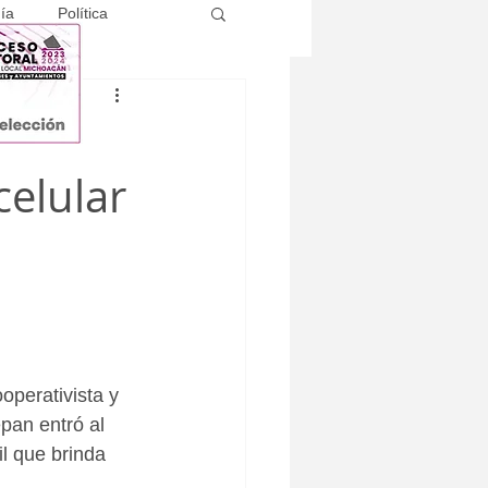
ía
Política
celular
perativista y 
pan entró al 
l que brinda 