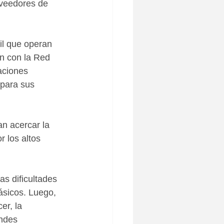
oveedores de 
l que operan 
an con la Red 
aciones 
 para sus 
n acercar la 
 los altos 
s dificultades 
ásicos. Luego, 
er, la 
ndes 