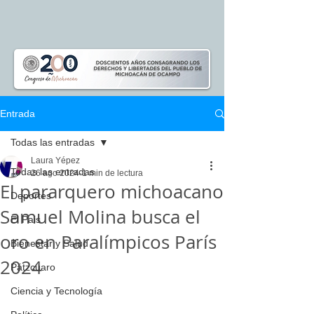
Entrada
Todas las entradas
Laura Yépez
Todas las entradas
26 ago 2024
1 min de lectura
El pararquero michoacano
Deportes
Samuel Molina busca el
El Pais
oro en Paralímpicos París
Bienestar y Salud
2024
Pátzcuaro
Ciencia y Tecnología