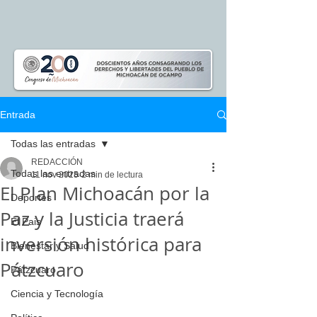
Entrada
Todas las entradas
REDACCIÓN
Todas las entradas
11 nov 2025
2 min de lectura
El Plan Michoacán por la
Deportes
Paz y la Justicia traerá
El Pais
inversión histórica para
Bienestar y Salud
Pátzcuaro
Pátzcuaro
Ciencia y Tecnología