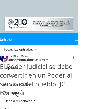
Entrada
Todas las entradas
Laura Yépez
Todas las entradas
1 sept 2024
1 min de lectura
El Poder Judicial se debe
Deportes
convertir en un Poder al
El Pais
servicio del pueblo: JC
Bienestar y Salud
Barragán
Pátzcuaro
Ciencia y Tecnología