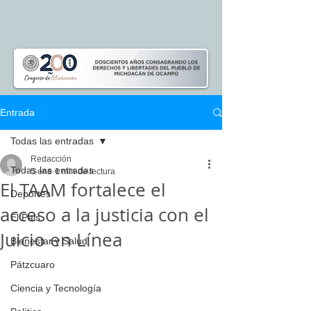
Entrada
Todas las entradas
Redacción
Todas las entradas
5 ene
1 min de lectura
El TAAM fortalece el
Deportes
acceso a la justicia con el
El Pais
Juicio en Línea
Bienestar y Salud
Pátzcuaro
Ciencia y Tecnología