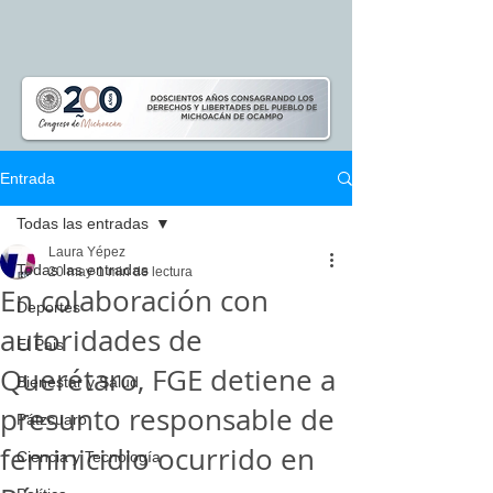
Entrada
Todas las entradas
Laura Yépez
Todas las entradas
20 may
1 min de lectura
En colaboración con
Deportes
autoridades de
El Pais
Querétaro, FGE detiene a
Bienestar y Salud
presunto responsable de
Pátzcuaro
feminicidio ocurrido en
Ciencia y Tecnología