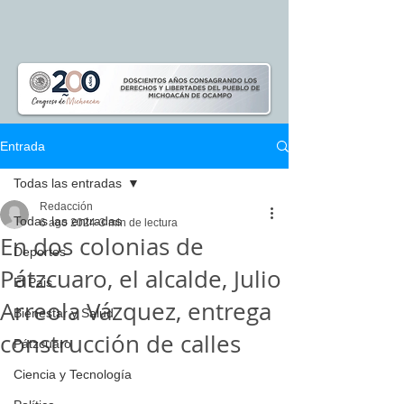
Entrada
Todas las entradas
Redacción
Todas las entradas
6 ago 2024
3 min de lectura
En dos colonias de
Deportes
Pátzcuaro, el alcalde, Julio
El Pais
Arreola Vázquez, entrega
Bienestar y Salud
construcción de calles
Pátzcuaro
Ciencia y Tecnología