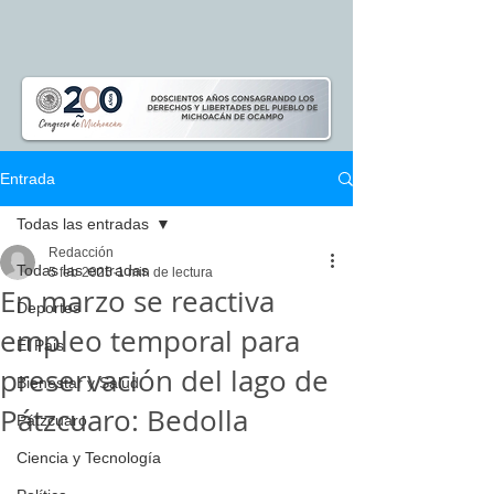
Entrada
Todas las entradas
Redacción
Todas las entradas
5 feb 2025
1 min de lectura
En marzo se reactiva
Deportes
empleo temporal para
El Pais
preservación del lago de
Bienestar y Salud
Pátzcuaro: Bedolla
Pátzcuaro
Ciencia y Tecnología