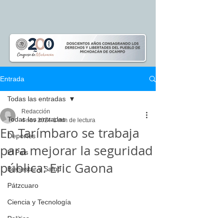
Entrada
Todas las entradas
Redacción
Todas las entradas
4 nov 2024
1 min de lectura
En Tarímbaro se trabaja
Deportes
para mejorar la seguridad
El Pais
pública: Eric Gaona
Bienestar y Salud
Pátzcuaro
Ciencia y Tecnología