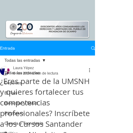
Entrada
Todas las entradas
Laura Yépez
Todas las entradas
6 nov 2024
2 min de lectura
¿Eres parte de la UMSNH
Deportes
y quieres fortalecer tus
El Pais
competencias
Bienestar y Salud
profesionales? Inscríbete
Pátzcuaro
a los Cursos Santander
Ciencia y Tecnología