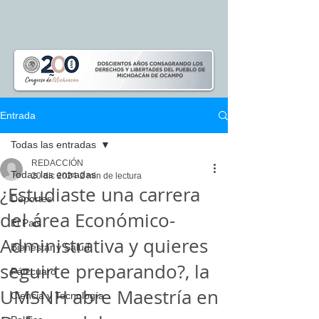
Entrada
Todas las entradas
REDACCIÓN
Todas las entradas
20 dic 2024
2 min de lectura
¿Estudiaste una carrera
Deportes
del área Económico-
El Pais
Administrativa y quieres
Bienestar y Salud
seguirte preparando?, la
Pátzcuaro
UMSNH abre Maestría en
Ciencia y Tecnología