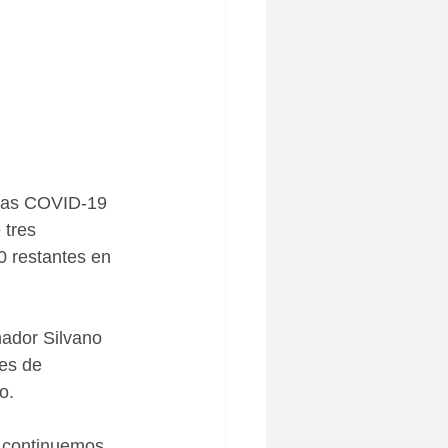
amas COVID-19 
 tres 
 restantes en 
nador Silvano 
es de 
o.  
o continuemos 