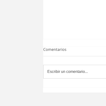
Comentarios
Escribir un comentario...
Aprueba Congreso del
Estado que certificados de
defunción se expidan
después de seis meses