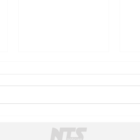
Municipios de Michoacán:
Feri
el reto de pasar del impulso
Werm
inicial al fortalecimiento del
lo or
cooperativismo
conv