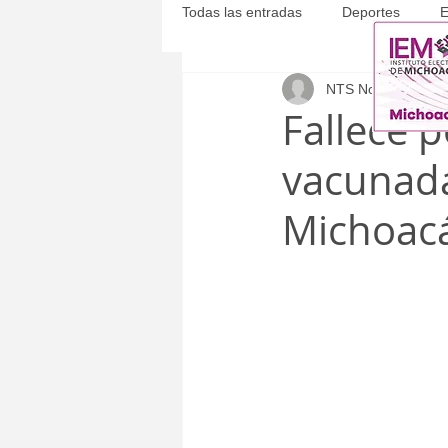
Todas las entradas
Deportes
E
NTS Noticias
22 ju
Michoacán
Municipales
Fallece 
vacunada
Michoac