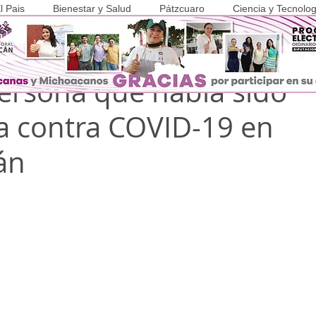
l Pais
Bienestar y Salud
Pátzcuaro
Ciencia y Tecnolog
n 2021
1 min de lectura
COVID-19
persona que había sido
 contra COVID-19 en
án