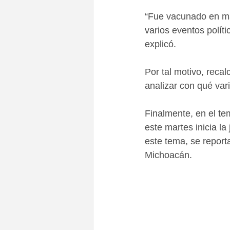
“Fue vacunado en ma
varios eventos polít
explicó.
Por tal motivo, reca
analizar con qué var
Finalmente, en el te
este martes inicia l
este tema, se report
Michoacán.