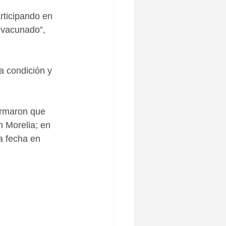
rticipando en 
 vacunado”, 
a condición y 
irmaron que 
n Morelia; en 
a fecha en 