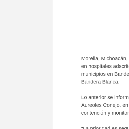
Morelia, Michoacán,
en hospitales adscri
municipios en Bander
Bandera Blanca.
Lo anterior se infor
Aureoles Conejo, en 
contención y monitore
“La prioridad es seg