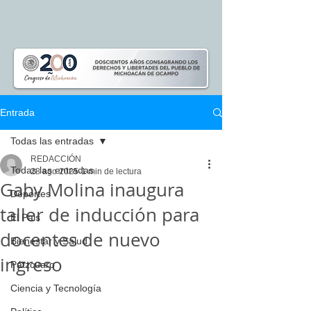
Entrada
Todas las entradas
REDACCIÓN
Todas las entradas
28 ago 2025
1 min de lectura
Gaby Molina inaugura
Deportes
taller de inducción para
El Pais
docentes de nuevo
Bienestar y Salud
ingreso
Pátzcuaro
Ciencia y Tecnología