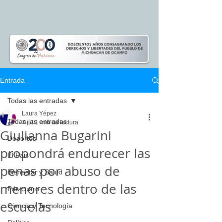
Entrada
Todas las entradas
Laura Yépez
Todas las entradas
7 jul
1 min de lectura
Giulianna Bugarini
Deportes
propondrá endurecer las
El Pais
penas por abuso de
Bienestar y Salud
menores dentro de las
Pátzcuaro
escuelas
Ciencia y Tecnología