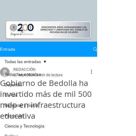
Entrada
Todas las entradas
REDACCIÓN
Todas las entradas
17 sept 2024
1 min de lectura
Gobierno de Bedolla ha
Deportes
invertido más de mil 500
El Pais
mdp en infraestructura
Bienestar y Salud
educativa
Pátzcuaro
Ciencia y Tecnología