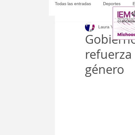
Todas las entradas
Deportes
E
Laura Yépez
25 no
Michoacán
Municipales
Gobiern
refuerza 
género