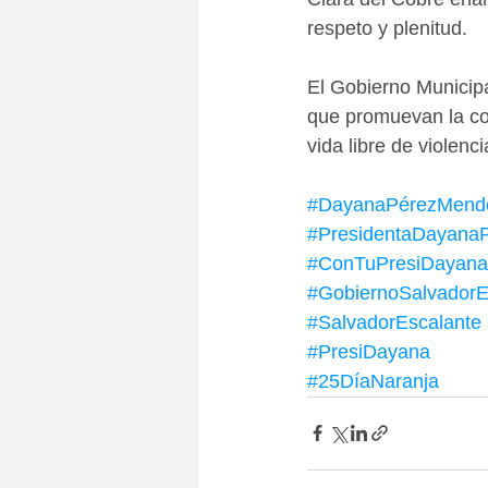
respeto y plenitud.
El Gobierno Municipa
que promuevan la con
vida libre de violenc
#DayanaPérezMend
#PresidentaDayana
#ConTuPresiDayana
#GobiernoSalvadorE
#SalvadorEscalante
#PresiDayana
#25DíaNaranja