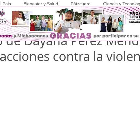
l Pais
Bienestar y Salud
Pátzcuaro
Ciencia y Tecnolog
v 2025
1 min de lectura
COVID-19
o de Dayana Pérez Mend
acciones contra la viole