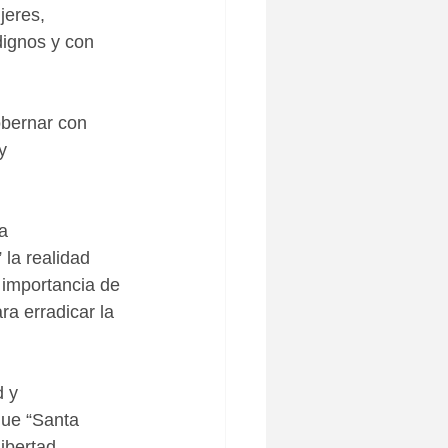
jeres, 
dignos y con 
obernar con 
y 
a 
la realidad 
 importancia de 
a erradicar la 
 y 
que “Santa 
ibertad, 