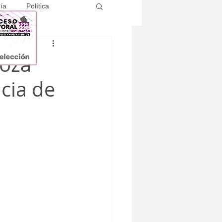
ía
Política
oza
ncia de