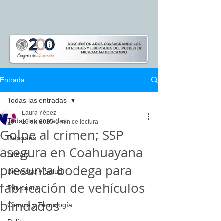
Entrada
Todas las entradas
Laura Yépez
Todas las entradas
19 dic 2025
1 min de lectura
Golpe al crimen; SSP
Deportes
asegura en Coahuayana
El Pais
presunta bodega para
Bienestar y Salud
fabricación de vehículos
Pátzcuaro
blindados
Ciencia y Tecnología