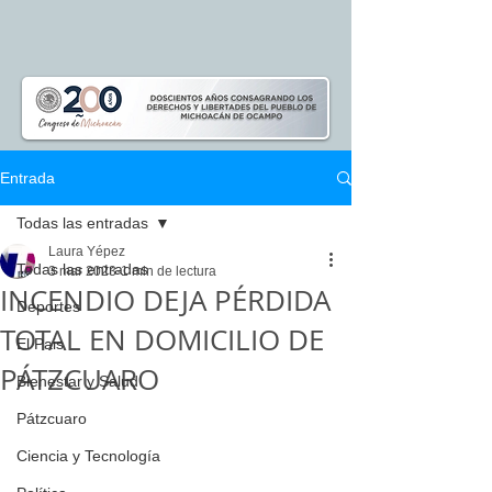
Entrada
Todas las entradas
Laura Yépez
Todas las entradas
3 mar 2023
1 min de lectura
INCENDIO DEJA PÉRDIDA
Deportes
TOTAL EN DOMICILIO DE
El Pais
PÁTZCUARO
Bienestar y Salud
Pátzcuaro
Ciencia y Tecnología