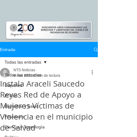
Entrada
Todas las entradas
NTS Noticias
Todas las entradas
9 mar 2021
2 min de lectura
Instala Araceli Saucedo
Deportes
Reyes Red de Apoyo a
El Pais
Mujeres Víctimas de
Bienestar y Salud
Violencia en el municipio
Pátzcuaro
de Salvad
Ciencia y Tecnología