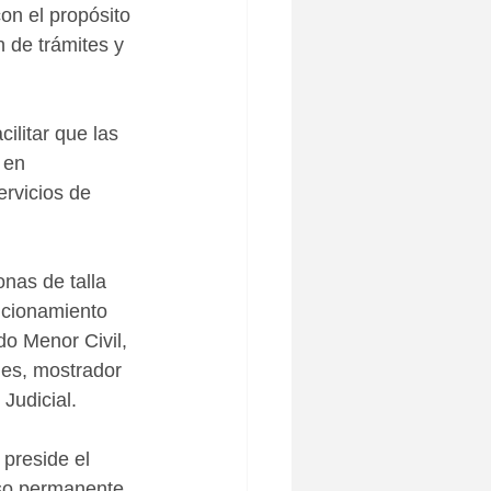
on el propósito 
 de trámites y 
ilitar que las 
 en 
ervicios de 
nas de talla 
ncionamiento 
o Menor Civil, 
les, mostrador 
Judicial.
 preside el 
so permanente 