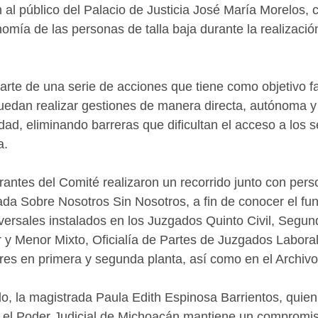
 al público del Palacio de Justicia José María Morelos, c
omía de las personas de talla baja durante la realización
rte de una serie de acciones que tiene como objetivo fac
uedan realizar gestiones de manera directa, autónoma y
ad, eliminando barreras que dificultan el acceso a los s
a.
rantes del Comité realizaron un recorrido junto con perso
ada Sobre Nosotros Sin Nosotros, a fin de conocer el fu
versales instalados en los Juzgados Quinto Civil, Segund
r y Menor Mixto, Oficialía de Partes de Juzgados Labora
es en primera y segunda planta, así como en el Archivo 
ido, la magistrada Paula Edith Espinosa Barrientos, quien
 el Poder Judicial de Michoacán mantiene un compromi