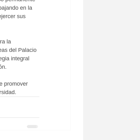
bajando en la 
jercer sus 
a la 
eas del Palacio 
gia integral 
ón.
de promover 
rsidad.