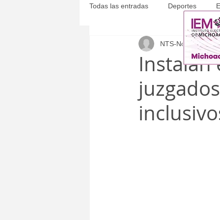
Todas las entradas
Deportes
E
NTS-Noticias
2 jul
Michoacán
Municipales
Instalan
juzgados
inclusivo