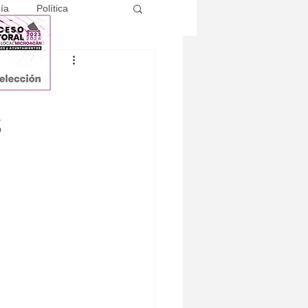
ía
Política
n
s