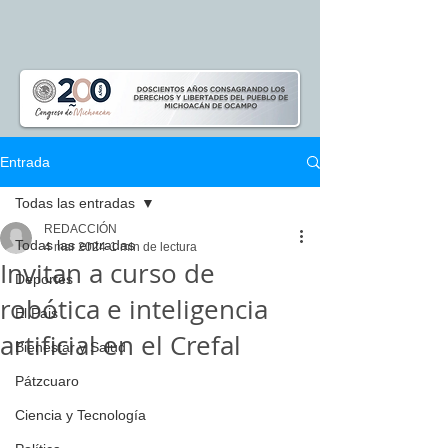
Entrada
Todas las entradas
REDACCIÓN
Todas las entradas
4 mar 2024
1 min de lectura
Invitan a curso de
Deportes
robótica e inteligencia
El Pais
artificial en el Crefal
Bienestar y Salud
Pátzcuaro
Ciencia y Tecnología